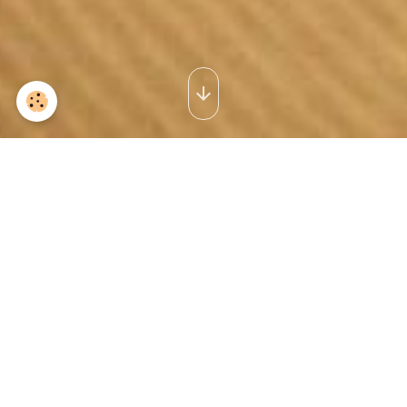
CRÉATION ET
RÉNOVATION
Entreprise locale spécialisée dans la rénovation
d'appartements.
Artisan qualifié et experimenté
vous assure
l'exécution des travaux de rénovation dans le respect
des délais et des normes en vigueur.
À votre écoute
, nous saurons répondre à
toutes